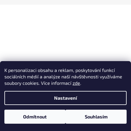
a
j
í
t
?
HLEDAT
K personalizaci obsahu a reklam, poskytování funkcí
sociálních médií a analýze naší návštěvnosti využíváme
soubory cookies. Více informací
zde
.
Nastavení
Odmítnout
Souhlasím