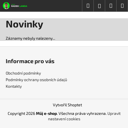
K
Přejít
Hledat
Nákup
M
Přihlášení
na
o
obsah
Zpět
Zpět
košík
š
Novinky
í
C
k
o
Záznamy nebyly nalezeny...
p
Z
o
á
t
Informace pro vás
p
ř
a
Obchodní podmínky
e
t
Podmínky ochrany osobních údajů
b
í
Kontakty
u
j
e
Vytvořil Shoptet
t
Copyright 2026
Můj e-shop
. Všechna práva vyhrazena.
Upravit
e
nastavení cookies
n